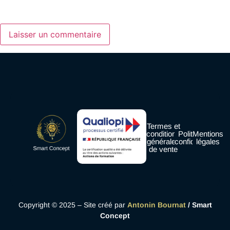
Enregistrer mon nom, mon e-mail et mon site dans le
navigateur pour mon prochain commentaire.
Termes et
conditions
Politique de
Mentions
générales
confidentialité
légales
de vente
Copyright © 2025 – Site créé par
Antonin Bournat
/ Smart
Concept